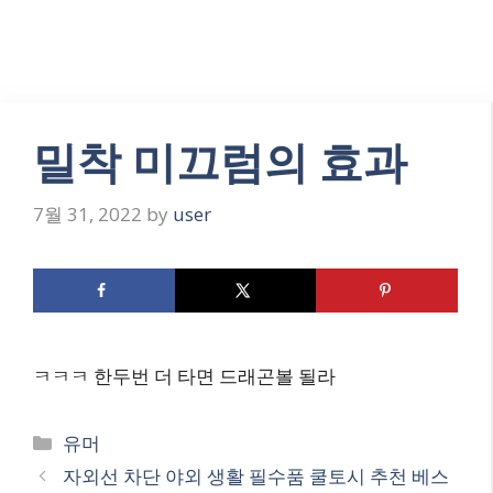
밀착 미끄럼의 효과
7월 31, 2022
by
user
ㅋㅋㅋ 한두번 더 타면 드래곤볼 될라
Categories
유머
자외선 차단 야외 생활 필수품 쿨토시 추천 베스